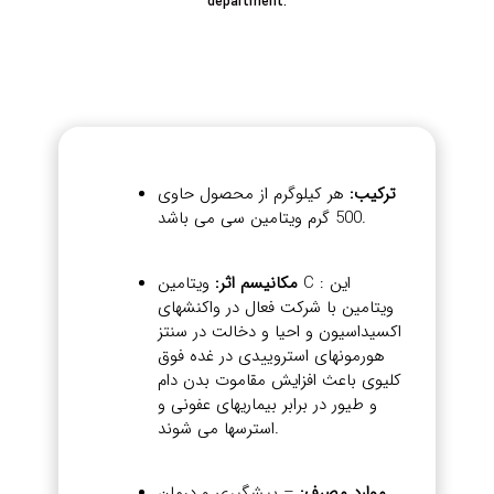
department.
ترکیب:
هر کیلوگرم از محصول حاوی
500 گرم ویتامین سی می باشد.
مکانیسم اثر:
ویتامین C : این
ویتامین با شرکت فعال در واکنشهای
اکسیداسیون و احیا و دخالت در سنتز
هورمونهای استروییدی در غده فوق
کلیوی باعث افزایش مقاموت بدن دام
و طیور در برابر بیماریهای عفونی و
استرسها می شوند.
موارد مصرف:
– پيشگيري و درمان