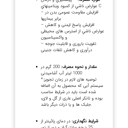
عوارض ناشي از كمبود ويتامينهاي C
– افزايش مقاومت عمومی بدن در
برابر بيماريها
– افزایش پاسخ ایمنی و كاهش
عوارض ناشي از استرس های محیطی
و واکسیناسیون
– تقویت باروری و قابلیت جوجه
درآوری و کاهش تلفات جنینی
مقدار و نحوه مصرف:
200 گرم در
1000 ليتر آب آشاميدنی
*توصیه های لازم در زمان تجویز:
سیستم آبی که محصول به آن اضافه
شده است باید در شرایط مناسب
بوده و تانکر اصلی عاری از گل و لای،
جلبک ها و یا ذرات دیگر باشد.
شرایط نگهداری:
در دمای پائینتر از
25 درجه سانتیگراد و دور از نور