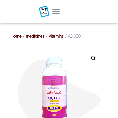
Home
/
medicines
/
vitamins
/ AD3ECK