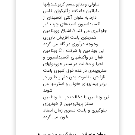
سلولی ومتابولیسم کربوهیدراتها
،کراتین عضلات وگلیکوژن نقش
دارد.به عنوان آنتی اکسیدان از
اکسیداسیون اسیدهای چرب غیر
اشباع وویتامین A جلوگیری می کند
.همچنین باعث افزایش باروری
وجوجه درآوری در گله می گردد.
ویتامین C : این ویتامین با شرکت
فعال در واکنشهای اکسیداسیون و
احیا و دخالت در سنتز هورمونهای
استروییدی در غده فوق کلیوی باعث
افزایش مقاموت بدن دام و طیور در
برابر بیماریهای عفونی و استرسها می
شوند.
ویتامین k : این ویتامین با دخالت در
سنتز پروترومبین از خونریزی
جلوگیری و باعث تسریع زمان انعقاد
خون می گردد.
موارد مصرف:
– پيشگيري و درمان