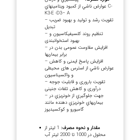
عوارض ناشي از كمبود ويتامينهاي C-
K3-E -D3– A
– تقویت رشد و تولید و بهبود ضریب
تبدیل
– تنظیم روند کلسیفیکاسیون و
بهبود استخوانبندی
– افزايش مقاومت عمومی بدن در
برابر بيماريها
– افزایش پاسخ ایمنی و كاهش
عوارض ناشي از استرس های محیطی
و واکسیناسیون
– تقویت باروری و قابلیت جوجه
درآوری و کاهش تلفات جنینی
– جهت جلوگيري از خونريزي در
بيماريهاي خونريزي دهنده مانند
گامبورو و كوكسيديوز
مقدار و نحوه مصرف:
1 ليتر از
محلول در 1000 تا 2000 ليتر آب